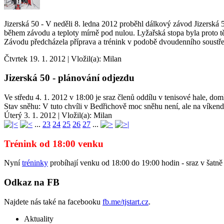
Jizerská 50 - V neděli 8. ledna 2012 proběhl dálkový závod Jizerská 
během závodu a teploty mírně pod nulou. Lyžařská stopa byla proto těž
Závodu předcházela příprava a trénink v podobě dvoudenního soustředěn
Čtvrtek 19. 1. 2012
|
Vložil(a): Milan
Jizerská 50 - plánování odjezdu
Ve středu 4. 1. 2012 v 18:00 je sraz členů oddílu v tenisové hale, dom
Stav sněhu: V tuto chvíli v Bedřichově moc sněhu není, ale na víkend
Úterý 3. 1. 2012
|
Vložil(a): Milan
...
23
24
25
26
27
...
Trénink od 18:00 venku
Nyní
tréninky
probíhají venku od 18:00 do 19:00 hodin - sraz v šatně 
Odkaz na FB
Najdete nás také na facebooku
fb.me/tjstart.cz
.
Aktuality