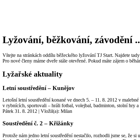
Lyžování, běžkování, závodění ..
Vítejte na stránkách oddílu běžeckého lyžování TJ Start. Najdete tady
Pro nové členy máme dveře stále otevřené. Pokud máte zájem o běhán
Lyžařské aktuality
Letní soustředění – Kunějov
Letošní letní soustředění konané ve dnech 5. – 11. 8. 2012 v malebné
v rybnících, sportovali – hráli fotbal, volejbal, badminton, stolní h
Pátek 31. 8. 2012
|
Vložil(a): Milan
Soustředění č. 2 – Křižánky
Protože nám jedno letní soustředění nestačilo, rozhodli jsme se, že s