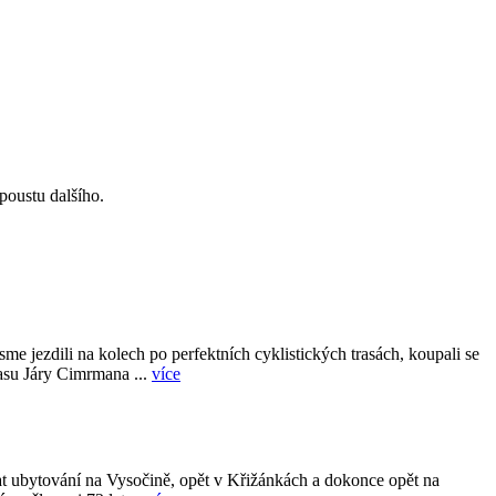
poustu dalšího.
e jezdili na kolech po perfektních cyklistických trasách, koupali se
rasu Járy Cimrmana ...
více
hnat ubytování na Vysočině, opět v Křižánkách a dokonce opět na