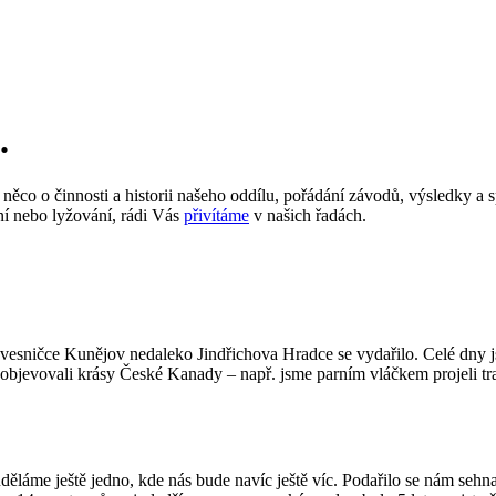
.
 něco o činnosti a historii našeho oddílu, pořádání závodů, výsledky a s
í nebo lyžování, rádi Vás
přivítáme
v našich řadách.
 vesničce Kunějov nedaleko Jindřichova Hradce se vydařilo. Celé dny jsm
ry a objevovali krásy České Kanady – např. jsme parním vláčkem projeli t
i uděláme ještě jedno, kde nás bude navíc ještě víc. Podařilo se nám se