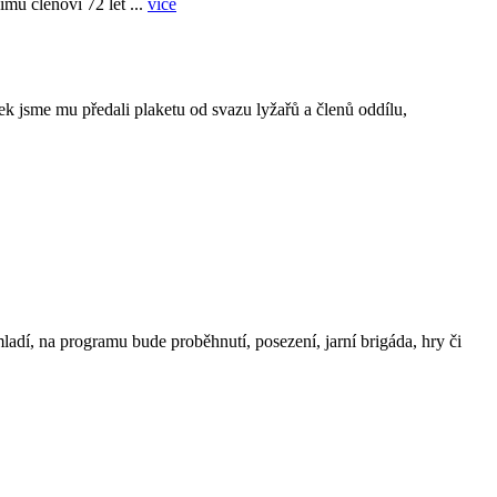
mu členovi 72 let ...
více
rek jsme mu předali plaketu od svazu lyžařů a členů oddílu,
i mladí, na programu bude proběhnutí, posezení, jarní brigáda, hry či