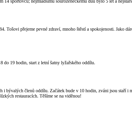
m 14 sportovců; nejmladšímu sourozeneckému duu bylo 5 let a nejstarší
ž 84. Tošovi přejeme pevné zdraví, mnoho štěstí a spokojenosti. Jako dá
8 do 19 hodin, start z letní šatny lyžařského oddílu.
h i bývalých členů oddílu. Začátek bude
v 10 hodin
, zváni jsou staří 
blízkých restauracích. Těšíme se na viděnou!