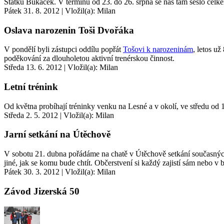
Statku Bukáček. V termínu od 23. do 26. srpna se nás tam sešlo celke
Pátek 31. 8. 2012
|
Vložil(a): Milan
Oslava narozenin Toši Dvořáka
V pondělí byli zástupci oddílu popřát
Tošovi k narozeninám
, letos u
poděkování za dlouholetou aktivní trenérskou činnost.
Středa 13. 6. 2012
|
Vložil(a): Milan
Letní trénink
Od května
probíhají
tréninky venku
na Lesné a v okolí, ve středu od 1
Středa 2. 5. 2012
|
Vložil(a): Milan
Jarní setkání na Útěchově
V sobotu 21. dubna
pořádáme na chatě v Útěchově setkání současnýc
jiné, jak se komu bude chtít. Občerstvení si každý zajistí sám nebo v 
Pátek 30. 3. 2012
|
Vložil(a): Milan
Závod Jizerská 50