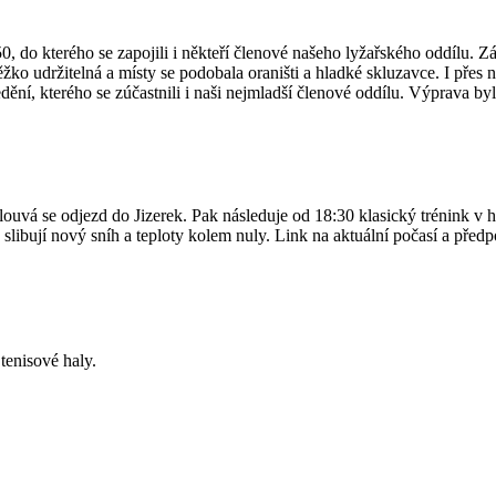
50, do kterého se zapojili i někteří členové našeho lyžařského oddílu. 
ko udržitelná a místy se podobala oraništi a hladké skluzavce. I přes n
í, kterého se zúčastnili i naši nejmladší členové oddílu. Výprava byla 
louvá se odjezd do Jizerek. Pak následuje od 18:30 klasický trénink v h
 slibují nový sníh a teploty kolem nuly. Link na aktuální počasí a pře
tenisové haly.