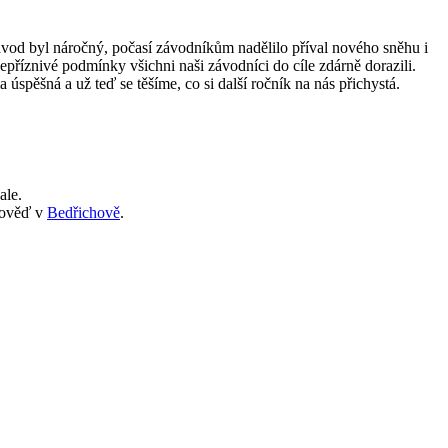
Závod byl náročný, počasí závodníkům nadělilo příval nového sněhu i
epříznivé podmínky všichni naši závodníci do cíle zdárně dorazili.
úspěšná a už teď se těšíme, co si další ročník na nás přichystá.
ale.
dpověď v
Bedřichově
.