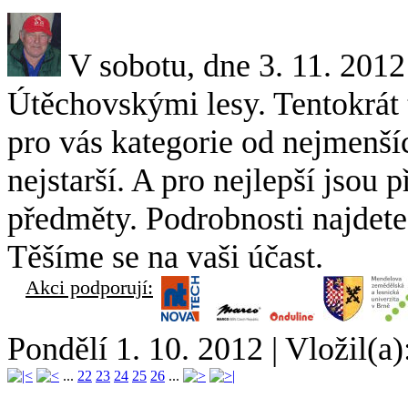
V sobotu, dne 3. 11. 2012
Útěchovskými lesy. Tentokrát t
pro vás kategorie od nejmenšíc
nejstarší. A pro nejlepší jso
předměty. Podrobnosti najdet
Těšíme se na vaši účast.
Akci podporují:
Pondělí 1. 10. 2012
|
Vložil(a)
...
22
23
24
25
26
...