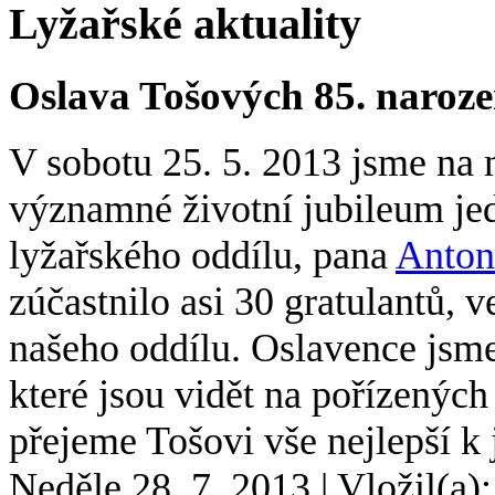
Lyžařské aktuality
Oslava Tošových 85. naroz
V sobotu 25. 5. 2013 jsme na n
významné životní jubileum je
lyžařského oddílu, pana
Anton
zúčastnilo asi 30 gratulantů,
našeho oddílu. Oslavence jsm
které jsou vidět na pořízených 
přejeme Tošovi vše nejlepší k
Neděle 28. 7. 2013
|
Vložil(a)