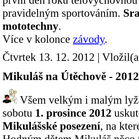
první den roku tělovýchovnou 
pravidelným sportováním.
Sra
mototechny
.
Více v kolonce
závody
.
Čtvrtek 13. 12. 2012
|
Vložil(a
Mikuláš na Útěchově - 2012
Všem velkým i malým lyža
sobotu
1. prosince 2012
uskut
Mikulášské posezení
, na kter
Hodným dětem Mikuláš něco při