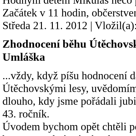
Začátek v 11 hodin, občerstvení
Středa 21. 11. 2012
|
Vložil(a)
Zhodnocení běhu Útěchovsk
Umláška
...vždy, když píšu hodnocení 
Útěchovskými lesy, uvědomím si
dlouho, kdy jsme pořádali jubil
43. ročník.
Úvodem bychom opět chtěli p