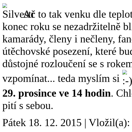
Ač to tak venku dle teplot
konec roku se nezadržitelně b
kamarády, členy i nečleny, fa
útěchovské posezení, které bud
důstojné rozloučení se s roke
vzpomínat... teda myslím si
29. prosince ve 14 hodin
. Chl
pití s sebou.
Pátek 18. 12. 2015
|
Vložil(a):