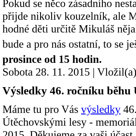
Pokud se něco zásadního nest
přijde nikoliv kouzelník, ale M
hodné děti určitě Mikuláš něja
bude a pro nás ostatní, to se je
prosince od 15 hodin.
Sobota 28. 11. 2015
|
Vložil(a
Výsledky 46. ročníku běhu 
Máme tu pro Vás
výsledky
46.
Útěchovskými lesy - memoriál
2015. Děkujeme za vaši účast.