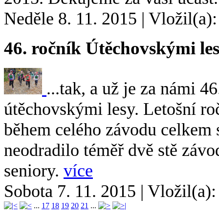
Neděle 8. 11. 2015
|
Vložil(a)
46. ročník Útěchovskými le
...tak, a už je za námi 
útěchovskými lesy. Letošní ro
během celého závodu celkem s
neodradilo téměř dvě stě závod
seniory.
více
Sobota 7. 11. 2015
|
Vložil(a):
...
17
18
19
20
21
...