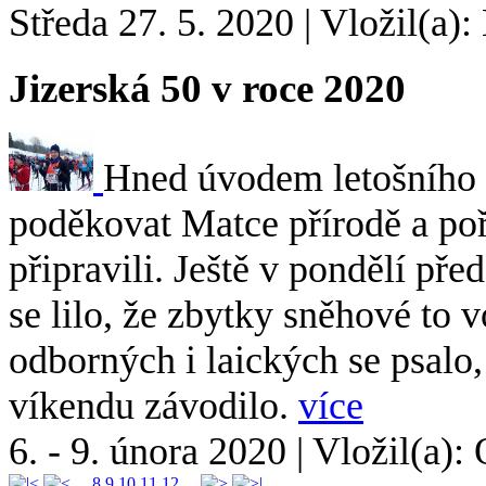
Středa 27. 5. 2020
|
Vložil(a):
Jizerská 50 v roce 2020
Hned úvodem letošního z
poděkovat Matce přírodě a poř
připravili. Ještě v pondělí pře
se lilo, že zbytky sněhové to 
odborných i laických se psalo
víkendu závodilo.
více
6. - 9. února 2020
|
Vložil(a):
...
8
9
10
11
12
...