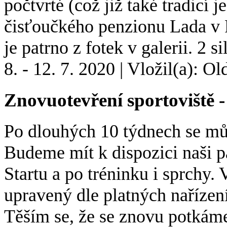
počtvrté (což již také tradicí 
čisťoučkého penzionu Lada v R
je patrno z fotek v galerii. 2 s
8. - 12. 7. 2020
|
Vložil(a): Old
Znovuotevření sportoviště 
Po dlouhých 10 týdnech se může
Budeme mít k dispozici naši p
Startu a po tréninku i sprchy.
upravený dle platných nařízení
Těším se, že se znovu potkám