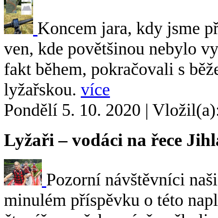
Koncem jara, kdy jsme pře
ven, kde povětšinou nebylo vy
fakt během, pokračovali s bě
lyžařskou.
více
Pondělí 5. 10. 2020
|
Vložil(a)
Lyžaři – vodáci na řece Jih
Pozorní návštěvníci naši
minulém příspěvku o této napl