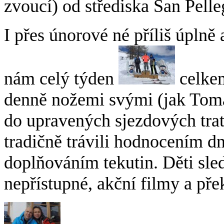
zvoucí) od střediska San Pelle
I přes únorové né příliš úplně
nám celý týden
celkem
denně nožemi svými (jak Tomá
do upravených sjezdových trat
tradičně trávili hodnocením d
doplňováním tekutin. Děti sle
nepřístupné, akční filmy a př